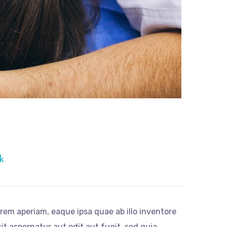
k
em aperiam, eaque ipsa quae ab illo inventore
it aspernatur aut odit aut fugit, sed quia