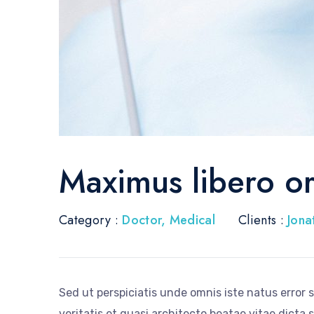
Maximus libero o
Category :
Doctor
,
Medical
Clients :
Jona
Sed ut perspiciatis unde omnis iste natus error
veritatis et quasi architecto beatae vitae dicta