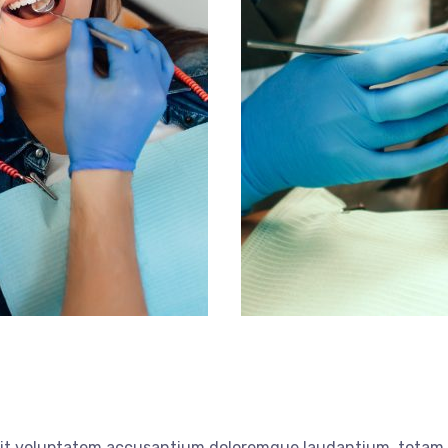
 sit voluptatem accusantium doloremque laudantium, totam r