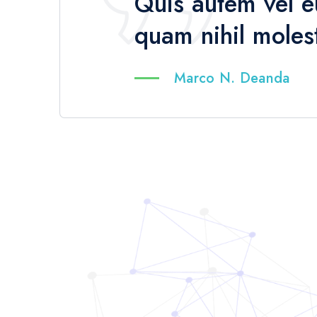
Quis autem vel eu
quam nihil moles
Marco N. Deanda