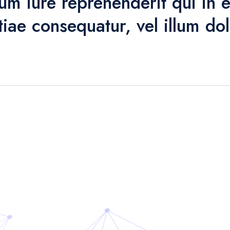
m iure reprehenderit qui in ea
tiae consequatur, vel illum do