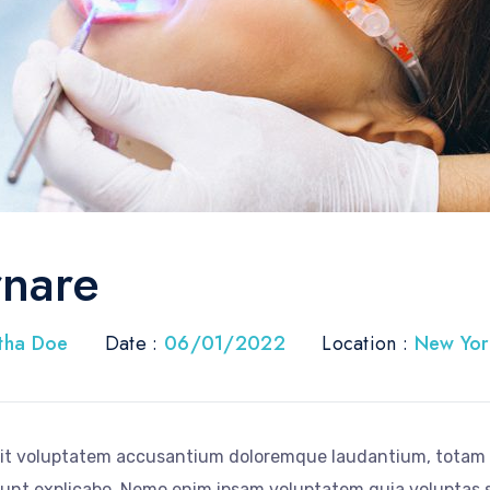
rnare
tha Doe
Date :
06/01/2022
Location :
New Yor
 sit voluptatem accusantium doloremque laudantium, totam r
 sunt explicabo. Nemo enim ipsam voluptatem quia voluptas s